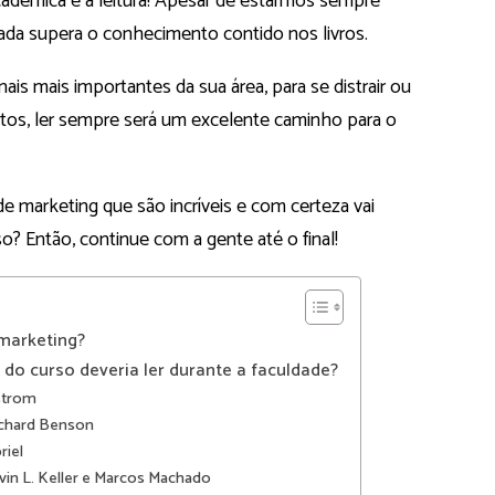
cadêmica é a leitura! Apesar de estarmos sempre
nada supera o conhecimento contido nos livros.
nais mais importantes da sua área, para se distrair ou
os, ler sempre será um excelente caminho para o
e marketing que são incríveis e com certeza vai
o? Então, continue com a gente até o final!
 marketing?
 do curso deveria ler durante a faculdade?
strom
Richard Benson
riel
vin L. Keller e Marcos Machado