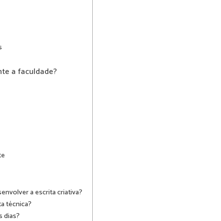
s
nte a faculdade?
te
nvolver a escrita criativa?
ta técnica?
s dias?