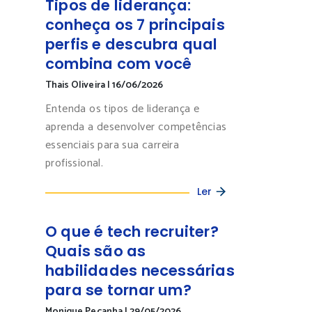
perfis e descubra qual
combina com você
Thais Oliveira
|
16/06/2026
Entenda os tipos de liderança e
aprenda a desenvolver competências
essenciais para sua carreira
profissional.
Ler
O que é tech recruiter?
Quais são as
habilidades necessárias
para se tornar um?
Monique Peçanha
|
29/05/2026
Se você quer entender melhor sobre o