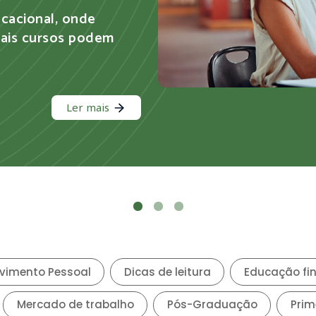
a dicas para ajudar
Ler mais
vimento Pessoal
Dicas de leitura
Educação fi
Mercado de trabalho
Pós-Graduação
Prim
al
Saúde e Bem-estar
Sem categoria
Tec