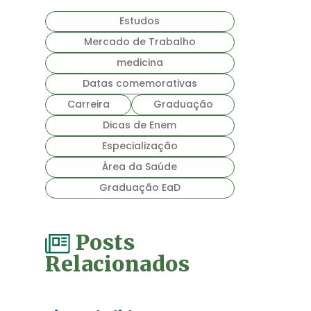
Mercado de Trabalho
medicina
Datas comemorativas
Carreira
Graduação
Dicas de Enem
Especialização
Área da Saúde
Graduação EaD
Posts
Relacionados
Tipos de liderança:
conheça os 7 principais