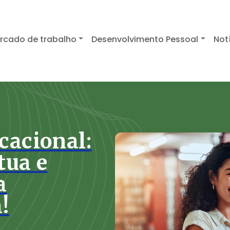
rcado de trabalho
Desenvolvimento Pessoal
Not
mentar sua
abalho e
 carreira
m dos principais