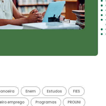
nanceira
Enem
Estudos
FIES
eiro emprego
Programas
PROUNI
nologia
Vestibular