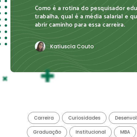
desafios da vida profissional. Confir
sua trajetória
Ytalo Cantanhede
Carreira
Curiosidades
Desenvol
Graduação
Institucional
MBA
Responsabilidade soci