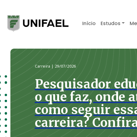
Início
Estudos
Me
Saúde e Bem-estar
|
24/06/2026
7 dicas para au
motivação no tr
impulsionar sua
Manter a motivação no trabalho é u