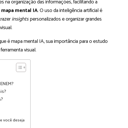
 na organização das informações, facilitando a
o
mapa mental IA
. O uso da inteligência artificial é
trazer
insights
personalizados e organizar grandes
isual.
que é mapa mental IA, sua importância para o estudo
erramenta visual.
a ENEM?
is?
A?
ue você deseja