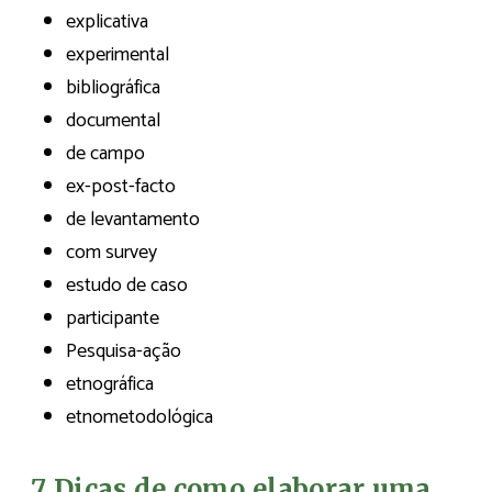
explicativa
experimental
bibliográfica
documental
de campo
ex-post-facto
de levantamento
com survey
estudo de caso
participante
Pesquisa-ação
etnográfica
etnometodológica
7 Dicas de como elaborar uma