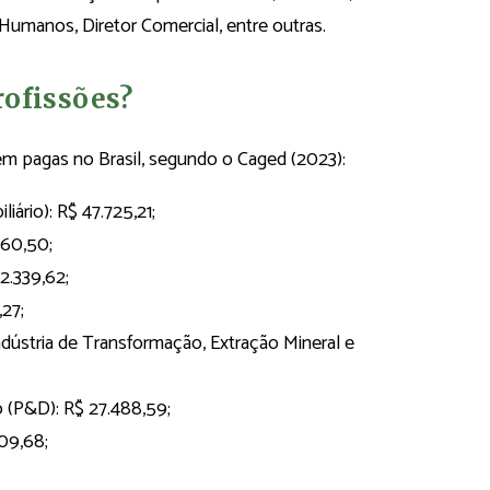
Humanos, Diretor Comercial, entre outras.
rofissões?
em pagas no Brasil, segundo o Caged (2023):
iário): R$ 47.725,21;
660,50;
2.339,62;
,27;
dústria de Transformação, Extração Mineral e
 (P&D): R$ 27.488,59;
09,68;